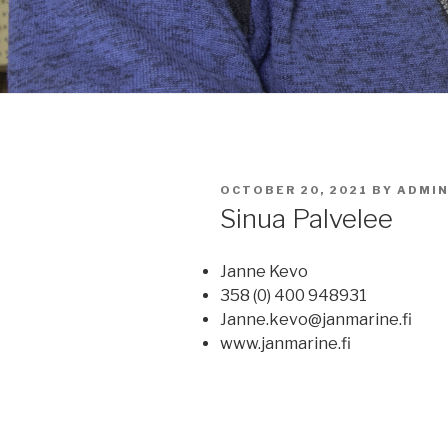
POSTED
OCTOBER 20, 2021
BY
ADMI
ON
Sinua Palvelee
Janne Kevo
358 (0) 400 948931
Janne.kevo@janmarine.fi
www.janmarine.fi