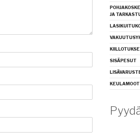
POHJAKOSKE
JA TARKAST
LASIKUITUK
VAKUUTUSYH
KIILLOTUKSE
SISÄPESUT
LISÄVARUST
KEULAMOOT
Pyydä