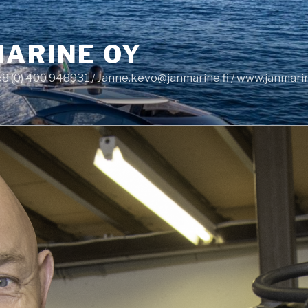
ARINE OY
8 (0) 400 948931 / Janne.kevo@janmarine.fi / www.janmarin