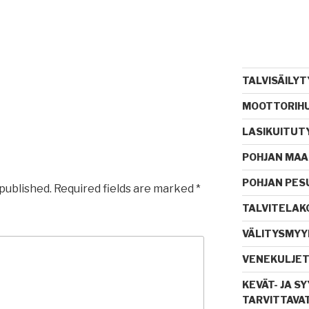
TALVISÄILYT
MOOTTORIHU
LASIKUITUT
POHJAN MA
POHJAN PES
 published.
Required fields are marked
*
TALVITELAKO
VÄLITYSMYY
VENEKULJE
KEVÄT- JA 
TARVITTAVA