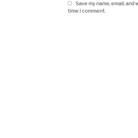
Save my name, email, and w
time I comment.
Post
navigation