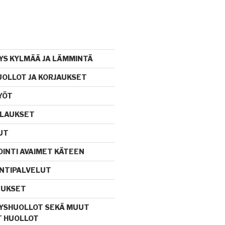
YS KYLMÄÄ JA LÄMMINTÄ
OLLOT JA KORJAUKSET
YÖT
ALAUKSET
UT
INTI AVAIMET KÄTEEN
NTIPALVELUT
TUKSET
SYYSHUOLLOT SEKÄ MUUT
T HUOLLOT